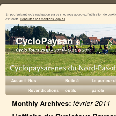
En poursuivant votre navigation sur ce site, vous acceptez l’utilisation de coo
d’intérêts.
Consultez nos mentions légales
.
CycloPaysan
Cyclo Tours 2010 – 2011 – 2012 & 2015
Accueil
Nos
Boite à
Le porteur 
Revendications
outils
parole
février 2011
Monthly Archives: