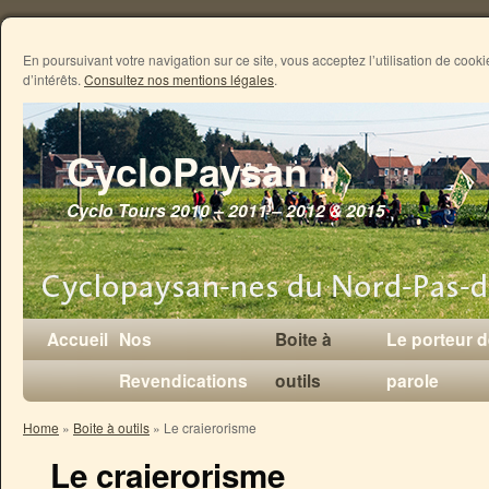
En poursuivant votre navigation sur ce site, vous acceptez l’utilisation de coo
d’intérêts.
Consultez nos mentions légales
.
CycloPaysan
Cyclo Tours 2010 – 2011 – 2012 & 2015
Accueil
Nos
Boite à
Le porteur 
Revendications
outils
parole
Home
»
Boite à outils
»
Le craierorisme
Le craierorisme