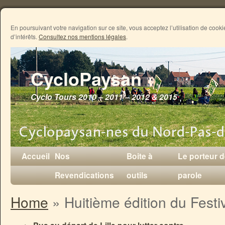
En poursuivant votre navigation sur ce site, vous acceptez l’utilisation de coo
d’intérêts.
Consultez nos mentions légales
.
CycloPaysan
Cyclo Tours 2010 – 2011 – 2012 & 2015
Accueil
Nos
Boite à
Le porteur 
Revendications
outils
parole
Home
»
Huitième édition du Festi