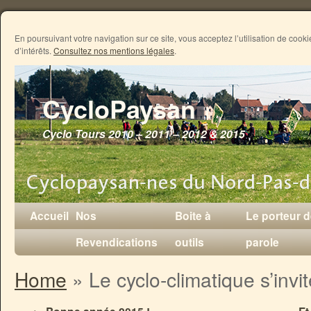
En poursuivant votre navigation sur ce site, vous acceptez l’utilisation de coo
d’intérêts.
Consultez nos mentions légales
.
CycloPaysan
Cyclo Tours 2010 – 2011 – 2012 & 2015
Accueil
Nos
Boite à
Le porteur 
Revendications
outils
parole
Home
»
Le cyclo-climatique s’invi