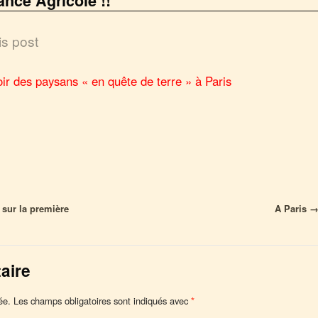
ance Agricole !!
is post
poir des paysans « en quête de terre » à Paris
 sur la première
A Paris
aire
ée.
Les champs obligatoires sont indiqués avec
*