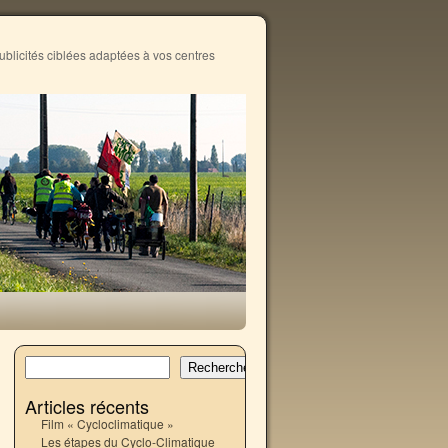
publicités ciblées adaptées à vos centres
Rechercher
→
Articles récents
Film « Cycloclimatique »
Les étapes du Cyclo-Climatique