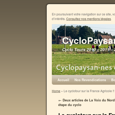
En poursuivant votre navigation sur ce site, v
d’intérêts.
Consultez nos mentions légales
.
CycloPaysa
Cyclo Tours 2010 – 2011 – 
Accueil
Nos Revendications
Bo
Home
»
Le cyclotour sur la France Agricole !!
←
Deux articles de La Voix du Nord
étape du cyclo