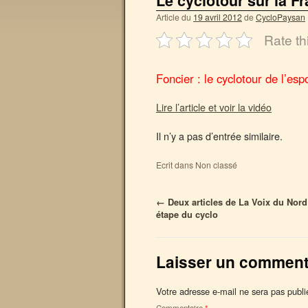
Le cyclotour sur la Fr
Article du
19 avril 2012
de
CycloPaysan
Rate th
Foncier : le cyclotour de l’es
Lire l’article et voir la vidéo
Il n’y a pas d’entrée similaire.
Ecrit dans Non classé
←
Deux articles de La Voix du Nord
étape du cyclo
Laisser un comment
Votre adresse e-mail ne sera pas publi
Commentaire