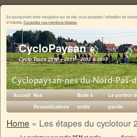
En poursuivant votre navigation sur ce site, vous acceptez l’utilisation de coo
d’intérêts.
Consultez nos mentions légales
.
CycloPaysan
Cyclo Tours 2010 – 2011 – 2012 & 2015
Accueil
Nos
Boite à
Le porteur 
Revendications
outils
parole
Home
»
Les étapes du cyclotour 