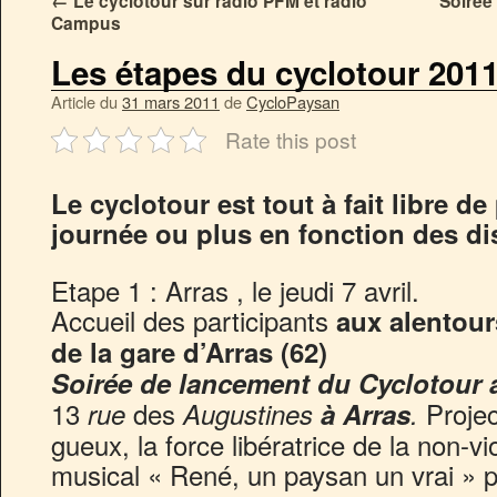
←
Le cyclotour sur radio PFM et radio
Soirée
Campus
Les étapes du cyclotour 2011
Article du
31 mars 2011
de
CycloPaysan
Rate this post
Le cyclotour est tout à fait libre de
journée ou plus en fonction des di
Etape 1 : Arras , le jeudi 7 avril.
Accueil des participants
aux alentour
de la gare d’Arras (62)
Soirée de lancement du Cyclotour 
13
des
Proje
rue
Augustines
à
Arras
.
gueux, la force libératrice de la non-v
musical « René, un paysan un vrai » p