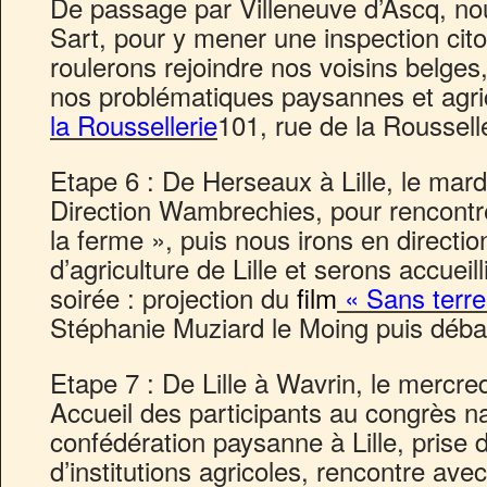
De passage par Villeneuve d’Ascq, nou
Sart, pour y mener une inspection cit
roulerons rejoindre nos voisins belges
nos problématiques paysannes et agri
la Roussellerie
101, rue de la Roussell
Etape 6 : De Herseaux à Lille, le mardi
Direction Wambrechies, pour rencontrer 
la ferme », puis nous irons en directi
d’agriculture de Lille et serons accueil
soirée : projection du
film
« Sans terre
Stéphanie Muziard le Moing puis débat 
Etape 7 : De Lille à Wavrin, le mercredi
Accueil des participants au congrès na
confédération paysanne à Lille, prise d
d’institutions agricoles, rencontre ave