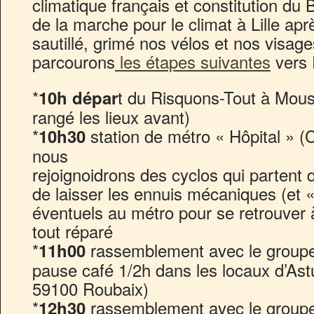
climatique français et constitution du 
de la marche pour le climat à Lille ap
sautillé, grimé nos vélos et nos visag
parcourons
les étapes suivantes
vers 
*
t du Risquons-Tout à Mousc
10h dépar
rangé les lieux avant)
*
station de métro « Hôpital » 
10h30
nous
rejoignoidrons des cyclos qui partent d
de laisser les ennuis mécaniques (et 
éventuels au métro pour se retrouver 
tout réparé
*
rassemblement avec le groupe
11h00
pause café 1/2h dans les locaux d’Ast
59100 Roubaix)
*
rassemblement avec le groupe
12h30