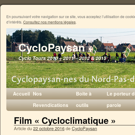
En poursuivant votre navigation sur ce site, vous acceptez l’utilisation de coo
d’intérêts.
Consultez nos mentions légales
.
CycloPaysan
Cyclo Tours 2010 – 2011 – 2012 & 2015
Accueil
Nos
Boite à
Le porteur 
Revendications
outils
parole
Film « Cycloclimatique »
Article du
22 octobre 2016
de
CycloPaysan